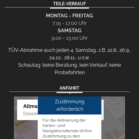
TEILE-VERKAUF
MONTAG - FREITAG
7.15 - 17.00 Uhr
SAMSTAG
9.00 - 13.00 Uhr
TÜV-Abnahme auch jeden 4. Samstag, z.B. 22.8., 26.9.,
24.10., 28.11.. u.s.w.
Schautag: keine Beratung, kein Verkauf, keine
Probefahrten
ANFAHRT
Zustimmung
Altmann Autoland
erforderlich
Düsseldorfer Str. 69 - 79, 42781 Haan
Für die Aktivierung der
Karten- und
Navigationsdienste ist Ihre
Zustimmung zu den