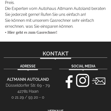
Preis.
Die Experten vom Autohaus Altmann Autoland beraten
Sie jederzeit gerne! Rufen Sie uns einfach an!
Sie können mit unserem Gasrechner sehr einfach
errechnen, was Sie einsparen können.
• Hier geht es zum Gasrechner!
KONTAKT
ADRESSE
SOCIAL MEDIA
ALTMANN AUTOLAND
Düsseldorfer Str. 69 - 79
42781 Haan
0 21 29 / 93 20 - 0