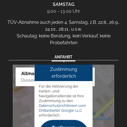
SAMSTAG
9.00 - 13.00 Uhr
TÜV-Abnahme auch jeden 4. Samstag, z.B. 22.8., 26.9.,
24.10., 28.11.. u.s.w.
Schautag: keine Beratung, kein Verkauf, keine
Probefahrten
ANFAHRT
Zustimmung
Altmann Autoland
erforderlich
Düsseldorfer Str. 69 - 79, 42781 Haan
Für die Aktivierung der
Karten- und
Navigationsdienste ist Ihre
Zustimmung zu den
Datenschutzrichtlinien vom
Drittanbieter Google LLC
erforderlich.