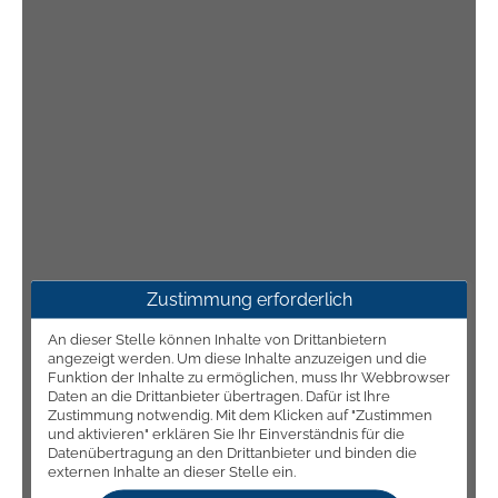
Zustimmung erforderlich
An dieser Stelle können Inhalte von Drittanbietern
angezeigt werden. Um diese Inhalte anzuzeigen und die
Funktion der Inhalte zu ermöglichen, muss Ihr Webbrowser
Daten an die Drittanbieter übertragen. Dafür ist Ihre
Zustimmung notwendig. Mit dem Klicken auf "Zustimmen
und aktivieren" erklären Sie Ihr Einverständnis für die
Datenübertragung an den Drittanbieter und binden die
externen Inhalte an dieser Stelle ein.