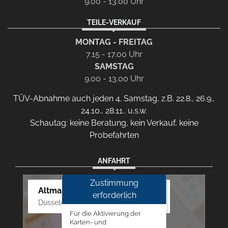
9.00 - 13.00 Uhr
TEILE-VERKAUF
MONTAG - FREITAG
7.15 - 17.00 Uhr
SAMSTAG
9.00 - 13.00 Uhr
TÜV-Abnahme auch jeden 4. Samstag, z.B. 22.8., 26.9.,
24.10., 28.11.. u.s.w.
Schautag: keine Beratung, kein Verkauf, keine
Probefahrten
ANFAHRT
Zustimmung
Altmann Autoland
erforderlich
Düsseldorfer Str. 69 - 79, 42781 Haan
Für die Aktivierung der
Karten- und