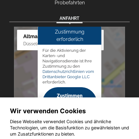
Probefahrten
ANFAHRT
Zustimmung
Altmann Autoland
erforderlich
Düsseldorfer Str. 69 - 79, 42781 Haan
Für die Aktivierung der
Karten- und
Navigationsdienste ist Ihre
Zustimmung zu den
Datenschutzrichtlinien vom
Drittanbieter Google LLC
erforderlich.
Zustimmen
und
Wir verwenden Cookies
aktivieren
Diese Webseite verwendet Cookies und ähnliche
Technologien, um die Basisfunktion zu gewährleisten und
um Zusatzfunktionen zu bieten.