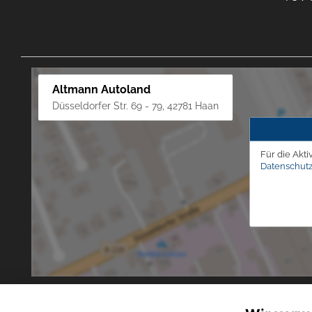
Altmann Autoland
Düsseldorfer Str. 69 - 79, 42781 Haan
Für die Akti
Datenschutz