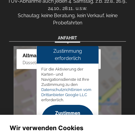
TÜV-Abnahme auch jeden 4. Samstag, z.B. 22.8., 26.9.,
24.10., 28.11.. u.s.w.
Schautag: keine Beratung, kein Verkauf, keine
Probefahrten
ANFAHRT
Zustimmung
Altmann Autoland
erforderlich
Düsseldorfer Str. 69 - 79, 42781 Haan
Für die Aktivierung der
Karten- und
Navigationsdienste ist Ihre
Zustimmung zu den
Datenschutzrichtlinien vom
Drittanbieter Google LLC
erforderlich.
Zustimmen
und
Wir verwenden Cookies
aktivieren