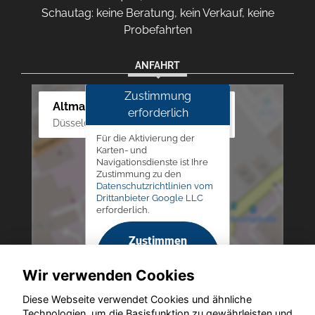
Schautag: keine Beratung, kein Verkauf, keine
Probefahrten
ANFAHRT
Zustimmung
Altmann Autoland
erforderlich
Düsseldorfer Str. 69 - 79, 42781 Haan
Für die Aktivierung der
Karten- und
Navigationsdienste ist Ihre
Zustimmung zu den
Datenschutzrichtlinien vom
Drittanbieter Google LLC
erforderlich.
Zustimmen
und
Wir verwenden Cookies
aktivieren
Diese Webseite verwendet Cookies und ähnliche
Technologien, um die Basisfunktion zu gewährleisten und