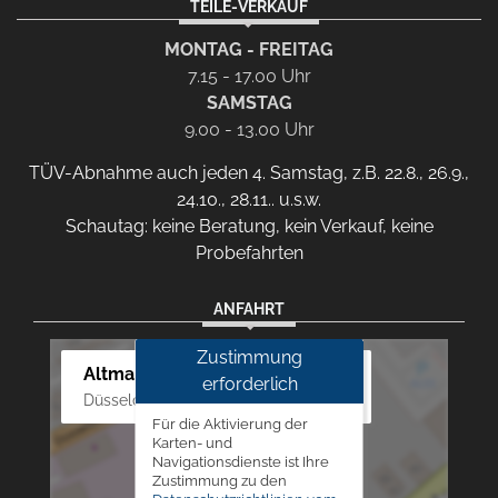
TEILE-VERKAUF
MONTAG - FREITAG
7.15 - 17.00 Uhr
SAMSTAG
9.00 - 13.00 Uhr
TÜV-Abnahme auch jeden 4. Samstag, z.B. 22.8., 26.9.,
24.10., 28.11.. u.s.w.
Schautag: keine Beratung, kein Verkauf, keine
Probefahrten
ANFAHRT
Zustimmung
Altmann Autoland
erforderlich
Düsseldorfer Str. 69 - 79, 42781 Haan
Für die Aktivierung der
Karten- und
Navigationsdienste ist Ihre
Zustimmung zu den