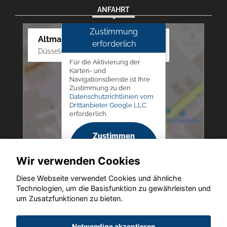
ANFAHRT
Zustimmung
Altmann Autoland
erforderlich
Düsseldorfer Str. 69 - 79, 42781 Haan
Für die Aktivierung der
Karten- und
Navigationsdienste ist Ihre
Zustimmung zu den
Datenschutzrichtlinien vom
Drittanbieter Google LLC
erforderlich.
Zustimmen
und
Wir verwenden Cookies
aktivieren
Diese Webseite verwendet Cookies und ähnliche
Technologien, um die Basisfunktion zu gewährleisten und
um Zusatzfunktionen zu bieten.
Copyright © 2026. Altmann Autoland
Notwendige akzeptieren