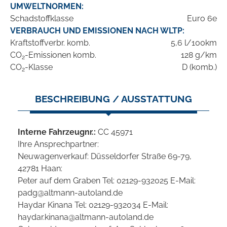
UMWELTNORMEN:
Schadstoffklasse
Euro 6e
VERBRAUCH UND EMISSIONEN NACH WLTP:
Kraftstoffverbr. komb.
5,6 l/100km
CO
-Emissionen komb.
128 g/km
2
CO
-Klasse
D (komb.)
2
BESCHREIBUNG / AUSSTATTUNG
Interne Fahrzeugnr.:
CC 45971
Ihre Ansprechpartner:
Neuwagenverkauf: Düsseldorfer Straße 69-79,
42781 Haan:
Peter auf dem Graben Tel: 02129-932025 E-Mail:
padg@altmann-autoland.de
Haydar Kinana Tel: 02129-932034 E-Mail:
haydar.kinana@altmann-autoland.de