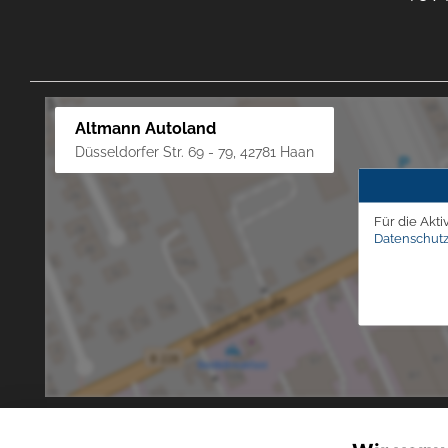
Altmann Autoland
Düsseldorfer Str. 69 - 79, 42781 Haan
Für die Akti
Datenschutz