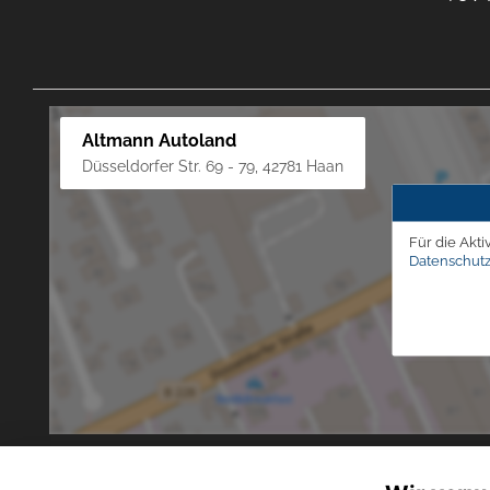
Altmann Autoland
Düsseldorfer Str. 69 - 79, 42781 Haan
Für die Akti
Datenschutz