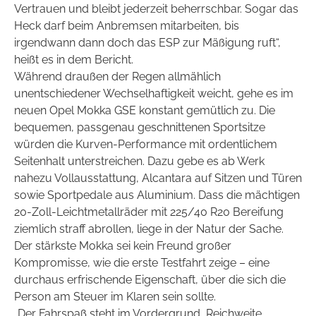
Vertrauen und bleibt jederzeit beherrschbar. Sogar das
Heck darf beim Anbremsen mitarbeiten, bis
irgendwann dann doch das ESP zur Mäßigung ruft“,
heißt es in dem Bericht.
Während draußen der Regen allmählich
unentschiedener Wechselhaftigkeit weicht, gehe es im
neuen Opel Mokka GSE konstant gemütlich zu. Die
bequemen, passgenau geschnittenen Sportsitze
würden die Kurven-Performance mit ordentlichem
Seitenhalt unterstreichen. Dazu gebe es ab Werk
nahezu Vollausstattung, Alcantara auf Sitzen und Türen
sowie Sportpedale aus Aluminium. Dass die mächtigen
20-Zoll-Leichtmetallräder mit 225/40 R20 Bereifung
ziemlich straff abrollen, liege in der Natur der Sache.
Der stärkste Mokka sei kein Freund großer
Kompromisse, wie die erste Testfahrt zeige – eine
durchaus erfrischende Eigenschaft, über die sich die
Person am Steuer im Klaren sein sollte.
„Der Fahrspaß steht im Vordergrund, Reichweite