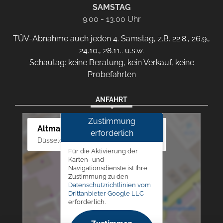
SAMSTAG
9.00 - 13.00 Uhr
TÜV-Abnahme auch jeden 4. Samstag, z.B. 22.8., 26.9.,
24.10., 28.11.. u.s.w.
Schautag: keine Beratung, kein Verkauf, keine
Probefahrten
ANFAHRT
Zustimmung
Altmann Autoland
erforderlich
Düsseldorfer Str. 69 - 79, 42781 Haan
Für die Aktivierung der
Karten- und
Navigationsdienste ist Ihre
Zustimmung zu den
Datenschutzrichtlinien vom
Drittanbieter Google LLC
erforderlich.