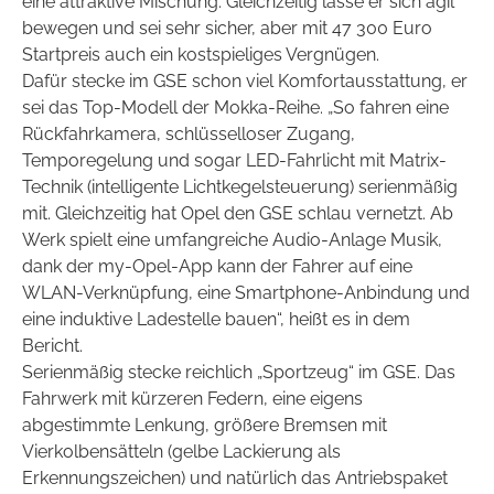
eine attraktive Mischung. Gleichzeitig lasse er sich agil
bewegen und sei sehr sicher, aber mit 47 300 Euro
Startpreis auch ein kostspieliges Vergnügen.
Dafür stecke im GSE schon viel Komfortausstattung, er
sei das Top-Modell der Mokka-Reihe. „So fahren eine
Rückfahrkamera, schlüsselloser Zugang,
Temporegelung und sogar LED-Fahrlicht mit Matrix-
Technik (intelligente Lichtkegelsteuerung) serienmäßig
mit. Gleichzeitig hat Opel den GSE schlau vernetzt. Ab
Werk spielt eine umfangreiche Audio-Anlage Musik,
dank der my-Opel-App kann der Fahrer auf eine
WLAN-Verknüpfung, eine Smartphone-Anbindung und
eine induktive Ladestelle bauen“, heißt es in dem
Bericht.
Serienmäßig stecke reichlich „Sportzeug“ im GSE. Das
Fahrwerk mit kürzeren Federn, eine eigens
abgestimmte Lenkung, größere Bremsen mit
Vierkolbensätteln
(gelbe Lackierung als
Erkennungszeichen) und natürlich das Antriebspaket