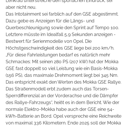
Lenkrad unterstreiche den sportlichen Eindruck, sei
aber nicht neu.
Das Intotainment sei farblich auf den GSE abgestimmt.
Dazu gebe es
Anzeigen für die Längs- und
Querbeschleunigung sowie den Sprint auf Tempo 100.
Letztere müsste im Idealfall 5,9 Sekunden anzeigen -
Bestwert für Serienmodelle von Opel. Die
Höchstgeschwindigkeit des GSE liege bei 200 km/h.
„Für diese Fahrleistungen bedarf es natürlich mehr
Schmackes: Mit seinen 280 PS (207 kW) hat der Mokka
GSE fast doppelt so viel Leistung wie ein Basis-Mokka
(156 PS), das maximale Drehmoment liegt bei 345 Nm.
Das entspricht exakt den Werten des Mokka GSE Rallye.
Das Straßenmodell erbt zudem auch das Torsen-
Sperrdifferenzial an der Vorderachse und die Dämpfer
des Rallye-Fahrzeugs“, heißt es in dem Bericht. Wie der
normale Elektro-Mokka habe auch der GSE eine 54-
kWh-Batterie an Bord. Opel verspreche eine Reichweite
von maximal 336 Kilometern. Ende 2025 soll der Mokka