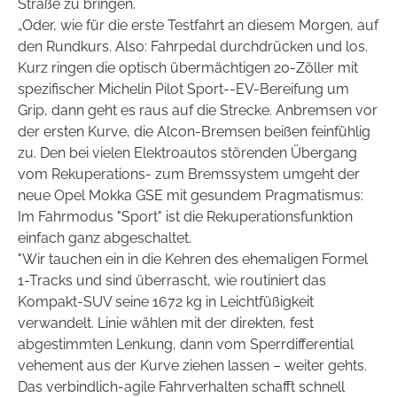
Straße zu bringen.
„Oder, wie für die erste Testfahrt an diesem Morgen, auf
den Rundkurs. Also: Fahrpedal durchdrücken und los.
Kurz ringen die optisch übermächtigen 20-Zöller mit
spezifischer Michelin Pilot Sport--EV-Bereifung um
Grip, dann geht es raus auf die Strecke. Anbremsen vor
der ersten Kurve, die Alcon-Bremsen beißen feinfühlig
zu. Den bei vielen Elektroautos störenden Übergang
vom Rekuperations- zum Bremssystem umgeht der
neue Opel Mokka GSE mit gesundem Pragmatismus:
Im Fahrmodus "Sport" ist die Rekuperationsfunktion
einfach ganz abgeschaltet.
"Wir tauchen ein in die Kehren des ehemaligen Formel
1-Tracks und sind überrascht, wie routiniert das
Kompakt-SUV seine 1672 kg in Leichtfüßigkeit
verwandelt. Linie wählen mit der direkten, fest
abgestimmten Lenkung, dann vom Sperrdifferential
vehement aus der Kurve ziehen lassen – weiter gehts.
Das verbindlich-agile Fahrverhalten schafft schnell