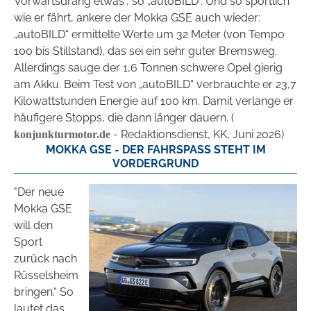
Vorwärtsdrang etwas“, so „autoBILD“. Und so sportlich
wie er fährt, ankere der Mokka GSE auch wieder:
„autoBILD“ ermittelte Werte um 32 Meter (von Tempo
100 bis Stillstand), das sei ein sehr guter Bremsweg.
Allerdings sauge der 1,6 Tonnen schwere Opel gierig
am Akku. Beim Test von „autoBILD“ verbrauchte er 23,7
Kilowattstunden Energie auf 100 km. Damit verlange er
häufigere Stopps, die dann länger dauern. (
- Redaktionsdienst, KK, Juni 2026)
konjunkturmotor.de
MOKKA GSE - DER FAHRSPASS STEHT IM V
ORDERGRUND
"Der neue
Mokka GSE
will den
Sport
zurück nach
Rüsselsheim
bringen.“ So
lautet das