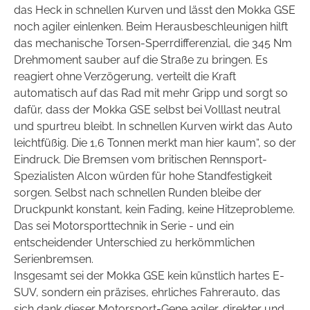
das Heck in schnellen Kurven und lässt den Mokka GSE
noch agiler einlenken. Beim Herausbeschleunigen hilft
das mechanische Torsen-Sperrdifferenzial, die 345 Nm
Drehmoment sauber auf die Straße zu bringen. Es
reagiert ohne Verzögerung, verteilt die Kraft
automatisch auf das Rad mit mehr Gripp und sorgt so
dafür, dass der Mokka GSE selbst bei Volllast neutral
und spurtreu bleibt. In schnellen Kurven wirkt das Auto
leichtfüßig. Die 1,6 Tonnen merkt man hier kaum“, so der
Eindruck. Die Bremsen vom britischen Rennsport-
Spezialisten Alcon würden für hohe Standfestigkeit
sorgen. Selbst nach schnellen Runden bleibe der
Druckpunkt konstant, kein Fading, keine Hitzeprobleme.
Das sei Motorsporttechnik in Serie - und ein
entscheidender Unterschied zu herkömmlichen
Serienbremsen.
Insgesamt sei der Mokka GSE kein künstlich hartes E-
SUV, sondern ein präzises, ehrliches Fahrerauto, das
sich dank dieser Motorsport-Gene agiler, direkter und