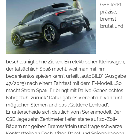
GSE lenkt
präzise,
bremst
brutal und
beschleunigt ohne Zicken. Ein elektrischer Kleinwagen,
der tatsächlich Spaß macht, weil man mit ihm
bedenkenlos spielen kann“, urteilt „autoBILD“ (Ausgabe
47/2025) nach einem Fahrtest mit dem E-Modell. „So
macht Strom Spaß. Er bringt mit Rallye-Genen echtes
Fahrgefühl zurück.“ Dafür gab es viereinhalb von fünf
möglichen Sternen und das „Goldene Lenkrad“.
Er unterscheide sich deutlich vom Serienmodell. Der
GSE liege zehn Zentimeter tiefer, stehe auf 20-Zoll-
Rädern mit gelben Bremssätteln und trage schwarze
Kontrastteile an Dach, Vizor-Panel und Spiegelkappen.