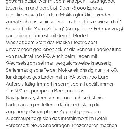
gewahrt bleibt. Wer mit dem knappen Platzangebot
leben kann und bereit ist, über 36.000 Euro zu
investieren, wird mit dem Mokka glücklich werden –
zumal sich das schicke Design als zeitlos erwiesen hat.“
So urteilt die "Auto-Zeitung" (Ausgabe 22. Februar 2025)
nach einem Fahrtest mit dem E-Modell.
Was seit dem Start des Mokka Electric 2021
unverändert geblieben sei, ist die Schnell-Ladeleistung
von maximal 100 kW. Auch beim Laden mit
Wechselstrom sei man vergleichsweise knauserig:
Serienmäßig schaffe der Mokka einphasig nur 7,4 kW,
für dreiphasiges Laden mit 11 kW seien 700 Euro
Aufpreis fällig.
Immerhin sei mit dem Facelift immer
eine Wärmepumpe an Bord, und das
Navigationssystem könne nun auch selbst eine
Ladeplanung erstellen – dafür sei bislang die
zugehörige Smartphone-App nötig gewesen.
„Überhaupt zeigt sich das Infotainment im Detail
verbessert: Neue Snapdragon-Prozessoren machen