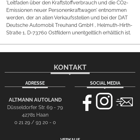
'Leitfaden über den Kraftstoffverbrauch und die CO2-
Emissionen neuer Personenkraftwagen' entnommen
werden, der an allen Verkaufsstellen und bei der DAT
Deutsche Automobil Treuhand GmbH , Helmuth-Hirth-
Straße 1, D-73760 Ostfildern unentgeltlich erhältlich ist.
KONTAKT
ADRESSE
SOCIAL MEDIA
ALTMANN AUTOLAND
Düsseldorfer Str. 69 - 79
42781 Haan
0 21 29 / 93 20 - 0
VERKAUF