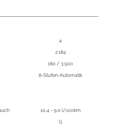
4
2.184
180 / 3.500
8-Stufen-Automatik
rauch
10,4 - 9,0 l/100km
G