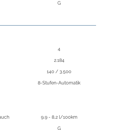
G
4
2.184
140 / 3.500
8-Stufen-Automatik
rauch
9,9 - 8,2 l/100km
G