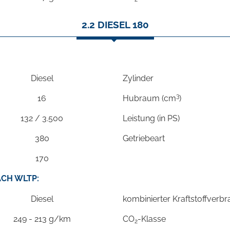
2.2 DIESEL 180
Diesel
Zylinder
3
16
Hubraum (cm
)
132 / 3.500
Leistung (in PS)
380
Getriebeart
170
CH WLTP:
Diesel
kombinierter Kraftstoffverb
249 - 213 g/km
CO
-Klasse
2