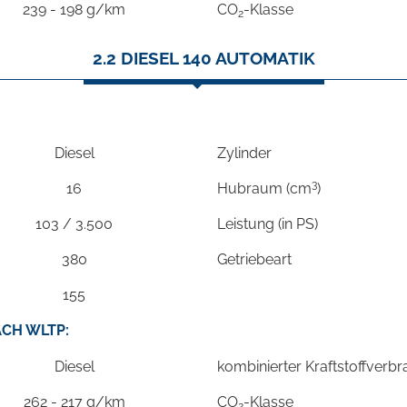
239 - 198 g/km
CO
-Klasse
2
2.2 DIESEL 140 AUTOMATIK
Diesel
Zylinder
3
16
Hubraum (cm
)
103 / 3.500
Leistung (in PS)
380
Getriebeart
155
CH WLTP:
Diesel
kombinierter Kraftstoffverb
262 - 217 g/km
CO
-Klasse
2