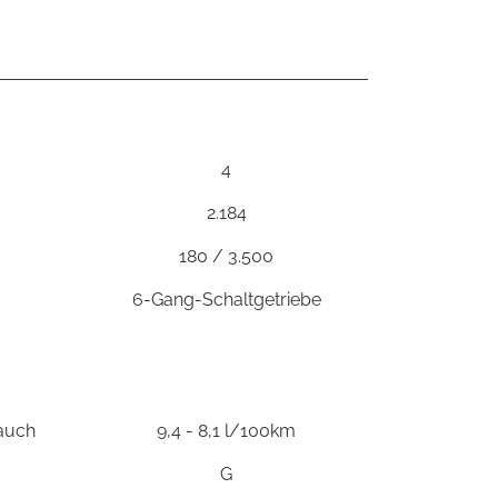
4
2.184
180 / 3.500
6-Gang-Schaltgetriebe
rauch
9,4 - 8,1 l/100km
G