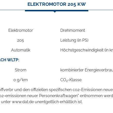
ELEKTROMOTOR 205 KW
Elektromotor
Drehmoment
205
Leistung (in PS)
Automatik
Höchstgeschwindigkeit (in 
CH WLTP:
Strom
kombinierter Energieverbra
0 g/km
CO
-Klasse
2
stoffverbr und den offiziellen spezifischen co2-Emissionen 
 co2-emissionen neuer Personenkraftwagen" entnommen werden
er www.dat.de unentgeltlich erhältlich ist.