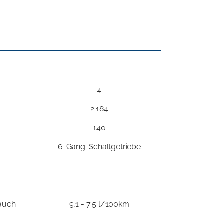
4
2.184
140
6-Gang-Schaltgetriebe
rauch
9,1 - 7,5 l/100km