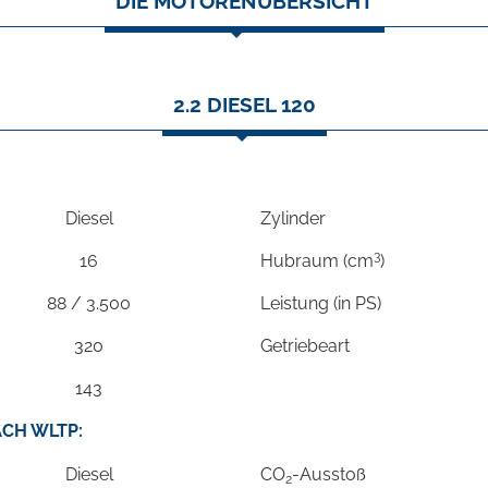
DIE MOTORENÜBERSICHT
2.2 DIESEL 120
Diesel
Zylinder
3
16
Hubraum (cm
)
88 / 3.500
Leistung (in PS)
320
Getriebeart
143
CH WLTP:
Diesel
CO
-Ausstoß
2