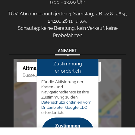
9.00 - 13.00 Uhr
TÜV-Abnahme auch jeden 4. Samstag, z.B. 22.8., 26.9.,
24.10., 28.11.. u.s.w.
Schautag: keine Beratung, kein Verkauf, keine
Probefahrten
ANFAHRT
Zustimmung
Altmann Autoland
erforderlich
Düsseldorfer Str. 69 - 79, 42781 Haan
Für die Aktivierung der
Karten- und
Navigationsdienste ist Ihre
Zustimmung zu den
Datenschutzrichtlinien vom
Drittanbieter Google LLC
erforderlich.
Zustimmen
und