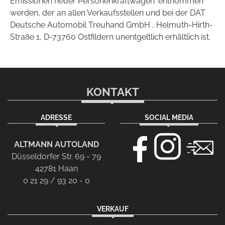
Emissionen neuer Personenkraftwagen' entnommen
werden, der an allen Verkaufsstellen und bei der DAT
Deutsche Automobil Treuhand GmbH , Helmuth-Hirth-
Straße 1, D-73760 Ostfildern unentgeltlich erhältlich ist.
KONTAKT
ADRESSE
SOCIAL MEDIA
ALTMANN AUTOLAND
Düsseldorfer Str. 69 - 79
42781 Haan
0 21 29 / 93 20 - 0
VERKAUF