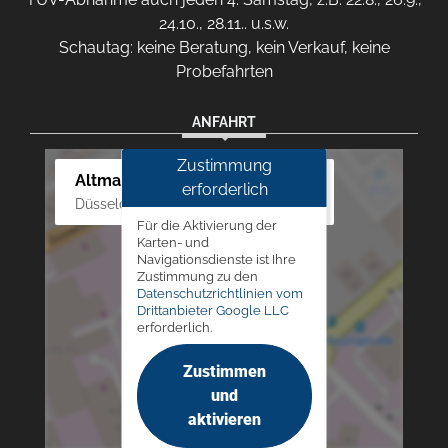
24.10., 28.11.. u.s.w.
Schautag: keine Beratung, kein Verkauf, keine
Probefahrten
ANFAHRT
Zustimmung
Altmann Autoland
erforderlich
Düsseldorfer Str. 69 - 79, 42781 Haan
Für die Aktivierung der
Karten- und
Navigationsdienste ist Ihre
Zustimmung zu den
Datenschutzrichtlinien vom
Drittanbieter Google LLC
erforderlich.
Zustimmen
und
aktivieren