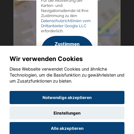
Für die Aktivierung der
Karten- und
Navigationsdienste ist Ihre
Zustimmung zu den
Datenschutzrichtlinien vom
Drittanbieter Google LLC
erforderlich.
Zustimmen
und
Wir verwenden Cookies
aktivieren
Diese Webseite verwendet Cookies und ähnliche
Technologien, um die Basisfunktion zu gewährleisten und
um Zusatzfunktionen zu bieten.
Copyright © 2026. Altmann Autoland
Notwendige akzeptieren
Einstellungen
Startseite
Datenschutz
Impressum
AGB
AGB (Service)
Alle akzeptieren
AGB (Teile)
AGB (Gebrauchtwagen)
Widerruf