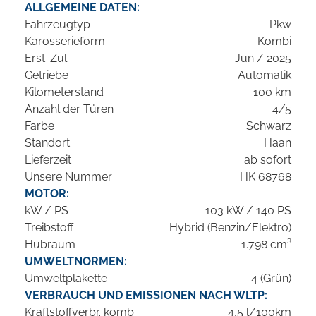
ALLGEMEINE DATEN:
Fahrzeugtyp
Pkw
Karosserieform
Kombi
Erst-Zul.
Jun / 2025
Getriebe
Automatik
Kilometerstand
100 km
Anzahl der Türen
4/5
Farbe
Schwarz
Standort
Haan
Lieferzeit
ab sofort
Unsere Nummer
HK 68768
MOTOR:
kW / PS
103 kW / 140 PS
Treibstoff
Hybrid (Benzin/Elektro)
Hubraum
1.798 cm³
UMWELTNORMEN:
Umweltplakette
4 (Grün)
VERBRAUCH UND EMISSIONEN NACH WLTP:
Kraftstoffverbr. komb.
4,5 l/100km