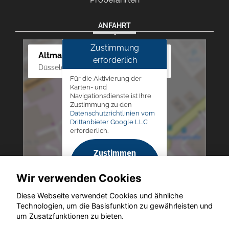
ANFAHRT
Zustimmung
Altmann Autoland
erforderlich
Düsseldorfer Str. 69 - 79, 42781 Haan
Für die Aktivierung der
Karten- und
Navigationsdienste ist Ihre
Zustimmung zu den
Datenschutzrichtlinien vom
Drittanbieter Google LLC
erforderlich.
Zustimmen
und
Wir verwenden Cookies
aktivieren
Diese Webseite verwendet Cookies und ähnliche
Technologien, um die Basisfunktion zu gewährleisten und
um Zusatzfunktionen zu bieten.