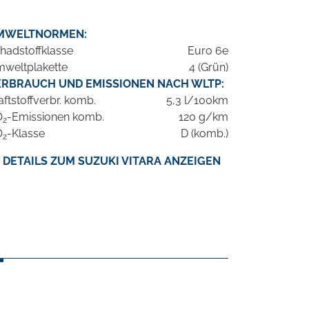
MWELTNORMEN:
hadstoffklasse
Euro 6e
weltplakette
4 (Grün)
ERBRAUCH UND EMISSIONEN NACH WLTP:
aftstoffverbr. komb.
5,3 l/100km
O
-Emissionen komb.
120 g/km
2
O
-Klasse
D (komb.)
2
DETAILS ZUM SUZUKI VITARA ANZEIGEN