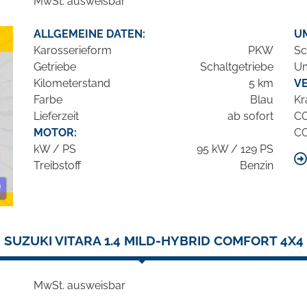
MwSt. ausweisbar
ALLGEMEINE DATEN:
U
Karosserieform
PKW
Sc
Getriebe
Schaltgetriebe
Um
Kilometerstand
5 km
V
Farbe
Blau
Kr
Lieferzeit
ab sofort
C
MOTOR:
C
kW / PS
95 kW / 129 PS
Treibstoff
Benzin
SUZUKI VITARA 1.4 MILD-HYBRID COMFORT 4X4
MwSt. ausweisbar