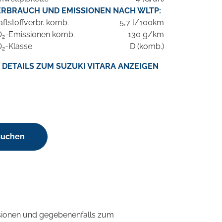
ERBRAUCH UND EMISSIONEN NACH WLTP:
aftstoffverbr. komb.
5,7 l/100km
O
-Emissionen komb.
130 g/km
2
O
-Klasse
D (komb.)
2
DETAILS ZUM SUZUKI VITARA ANZEIGEN
 suchen
sionen und gegebenenfalls zum