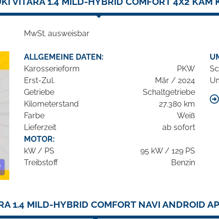
KI VITARA 1.4 MILD-HYBRID COMFORT 4X2 KAM 
MwSt. ausweisbar
ALLGEMEINE DATEN:
U
Karosserieform
PKW
Sc
Erst-Zul.
Mär / 2024
Um
Getriebe
Schaltgetriebe
Kilometerstand
27.380 km
Farbe
Weiß
Lieferzeit
ab sofort
MOTOR:
kW / PS
95 kW / 129 PS
Treibstoff
Benzin
RA 1.4 MILD-HYBRID COMFORT NAVI ANDROID A