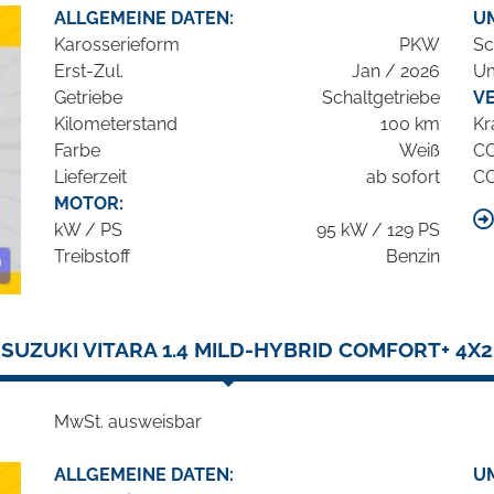
ALLGEMEINE DATEN:
U
Karosserieform
PKW
Sc
Erst-Zul.
Jan / 2026
Um
Getriebe
Schaltgetriebe
V
Kilometerstand
100 km
Kr
Farbe
Weiß
C
Lieferzeit
ab sofort
C
MOTOR:
kW / PS
95 kW / 129 PS
Treibstoff
Benzin
SUZUKI VITARA 1.4 MILD-HYBRID COMFORT+ 4X2
MwSt. ausweisbar
ALLGEMEINE DATEN:
U