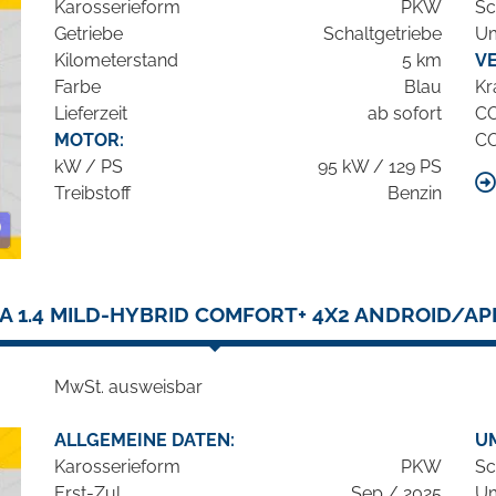
Karosserieform
PKW
Sc
Getriebe
Schaltgetriebe
Um
Kilometerstand
5 km
V
Farbe
Blau
Kr
Lieferzeit
ab sofort
C
MOTOR:
C
kW / PS
95 kW / 129 PS
Treibstoff
Benzin
RA 1.4 MILD-HYBRID COMFORT+ 4X2 ANDROID/A
MwSt. ausweisbar
ALLGEMEINE DATEN:
U
Karosserieform
PKW
Sc
Erst-Zul.
Sep / 2025
Um