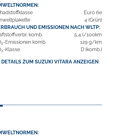
MWELTNORMEN:
hadstoffklasse
Euro 6e
weltplakette
4 (Grün)
ERBRAUCH UND EMISSIONEN NACH WLTP:
aftstoffverbr. komb.
5,4 l/100km
O
-Emissionen komb.
129 g/km
2
O
-Klasse
D (komb.)
2
DETAILS ZUM SUZUKI VITARA ANZEIGEN
MWELTNORMEN: