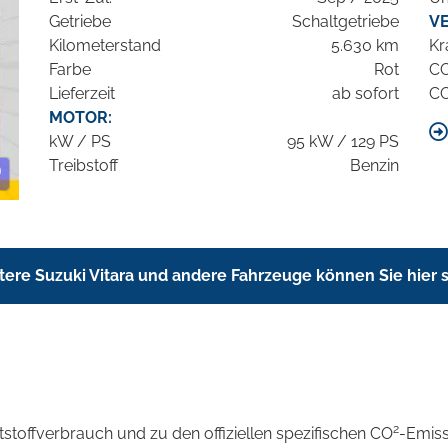
Getriebe
Schaltgetriebe
V
Kilometerstand
5.630 km
Kr
Farbe
Rot
C
Lieferzeit
ab sofort
C
MOTOR:
kW / PS
95 kW / 129 PS
Treibstoff
Benzin
tere Suzuki Vitara und andere Fahrzeuge können Sie hier
2
ftstoffverbrauch und zu den offiziellen spezifischen CO
-Emis