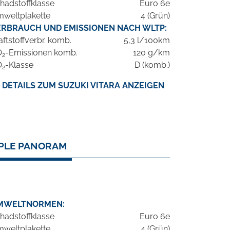
hadstoffklasse
Euro 6e
weltplakette
4 (Grün)
ERBRAUCH UND EMISSIONEN NACH WLTP:
aftstoffverbr. komb.
5,3 l/100km
O
-Emissionen komb.
120 g/km
2
O
-Klasse
D (komb.)
2
DETAILS ZUM SUZUKI VITARA ANZEIGEN
PPLE PANORAM
MWELTNORMEN:
hadstoffklasse
Euro 6e
weltplakette
4 (Grün)