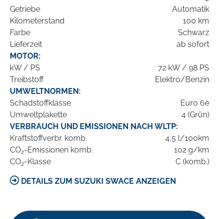
Getriebe
Automatik
Kilometerstand
100 km
Farbe
Schwarz
Lieferzeit
ab sofort
MOTOR:
kW / PS
72 kW / 98 PS
Treibstoff
Elektro/Benzin
UMWELTNORMEN:
Schadstoffklasse
Euro 6e
Umweltplakette
4 (Grün)
VERBRAUCH UND EMISSIONEN NACH WLTP:
Kraftstoffverbr. komb.
4,5 l/100km
CO
-Emissionen komb.
102 g/km
2
CO
-Klasse
C (komb.)
2
DETAILS ZUM SUZUKI SWACE ANZEIGEN