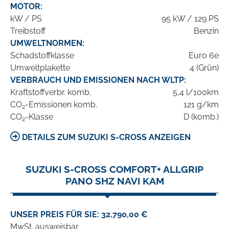
MOTOR:
kW / PS
95 kW / 129 PS
Treibstoff
Benzin
UMWELTNORMEN:
Schadstoffklasse
Euro 6e
Umweltplakette
4 (Grün)
VERBRAUCH UND EMISSIONEN NACH WLTP:
Kraftstoffverbr. komb.
5,4 l/100km
CO
-Emissionen komb.
121 g/km
2
CO
-Klasse
D (komb.)
2
DETAILS ZUM SUZUKI S-CROSS ANZEIGEN
SUZUKI S-CROSS COMFORT+ ALLGRIP
PANO SHZ NAVI KAM
UNSER PREIS FÜR SIE: 32.790,00 €
MwSt. ausweisbar