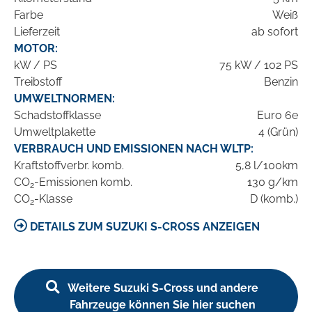
Farbe
Weiß
Lieferzeit
ab sofort
MOTOR:
kW / PS
75 kW / 102 PS
Treibstoff
Benzin
UMWELTNORMEN:
Schadstoffklasse
Euro 6e
Umweltplakette
4 (Grün)
VERBRAUCH UND EMISSIONEN NACH WLTP:
Kraftstoffverbr. komb.
5,8 l/100km
CO
-Emissionen komb.
130 g/km
2
CO
-Klasse
D (komb.)
2
DETAILS ZUM SUZUKI S-CROSS ANZEIGEN
Weitere Suzuki S-Cross und andere
Fahrzeuge können Sie hier suchen