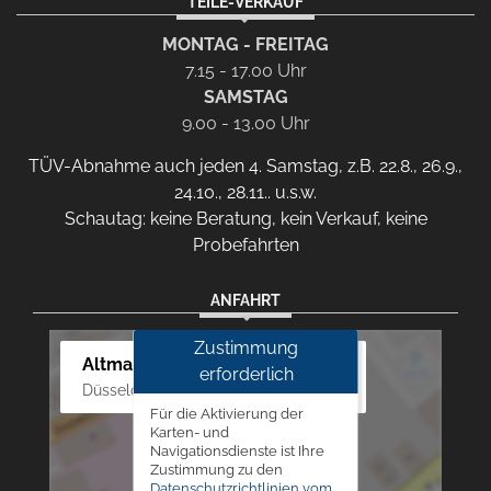
TEILE-VERKAUF
MONTAG - FREITAG
7.15 - 17.00 Uhr
SAMSTAG
9.00 - 13.00 Uhr
TÜV-Abnahme auch jeden 4. Samstag, z.B. 22.8., 26.9.,
24.10., 28.11.. u.s.w.
Schautag: keine Beratung, kein Verkauf, keine
Probefahrten
ANFAHRT
Zustimmung
Altmann Autoland
erforderlich
Düsseldorfer Str. 69 - 79, 42781 Haan
Für die Aktivierung der
Karten- und
Navigationsdienste ist Ihre
Zustimmung zu den
Datenschutzrichtlinien vom