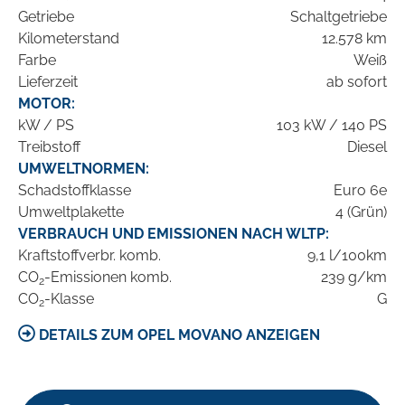
Getriebe
Schaltgetriebe
Kilometerstand
12.578 km
Farbe
Weiß
Lieferzeit
ab sofort
MOTOR:
kW / PS
103 kW / 140 PS
Treibstoff
Diesel
UMWELTNORMEN:
Schadstoffklasse
Euro 6e
Umweltplakette
4 (Grün)
VERBRAUCH UND EMISSIONEN NACH WLTP:
Kraftstoffverbr. komb.
9,1 l/100km
CO
-Emissionen komb.
239 g/km
2
CO
-Klasse
G
2
DETAILS ZUM OPEL MOVANO ANZEIGEN