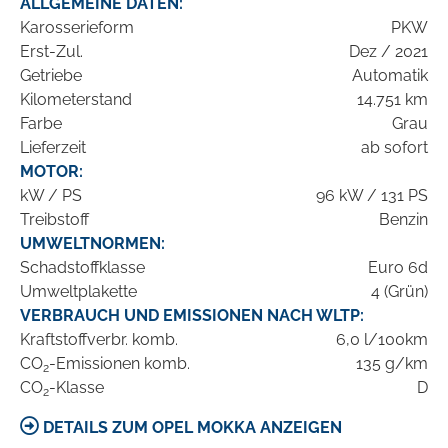
ALLGEMEINE DATEN:
Karosserieform
PKW
Erst-Zul.
Dez / 2021
Getriebe
Automatik
Kilometerstand
14.751 km
Farbe
Grau
Lieferzeit
ab sofort
MOTOR:
kW / PS
96 kW / 131 PS
Treibstoff
Benzin
UMWELTNORMEN:
Schadstoffklasse
Euro 6d
Umweltplakette
4 (Grün)
VERBRAUCH UND EMISSIONEN NACH WLTP:
Kraftstoffverbr. komb.
6,0 l/100km
CO
-Emissionen komb.
135 g/km
2
CO
-Klasse
D
2
DETAILS ZUM OPEL MOKKA ANZEIGEN