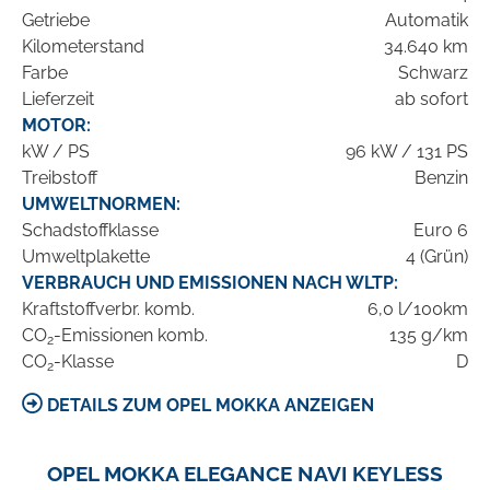
Getriebe
Automatik
Kilometerstand
34.640 km
Farbe
Schwarz
Lieferzeit
ab sofort
MOTOR:
kW / PS
96 kW / 131 PS
Treibstoff
Benzin
UMWELTNORMEN:
Schadstoffklasse
Euro 6
Umweltplakette
4 (Grün)
VERBRAUCH UND EMISSIONEN NACH WLTP:
Kraftstoffverbr. komb.
6,0 l/100km
CO
-Emissionen komb.
135 g/km
2
CO
-Klasse
D
2
DETAILS ZUM OPEL MOKKA ANZEIGEN
OPEL MOKKA ELEGANCE NAVI KEYLESS