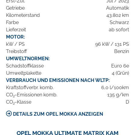
Erst-Zul.
Jul / 2023
Getriebe
Automatik
Kilometerstand
43.802 km
Farbe
Schwarz
Lieferzeit
ab sofort
MOTOR:
kW / PS
96 kW / 131 PS
Treibstoff
Benzin
UMWELTNORMEN:
Schadstoffklasse
Euro 6e
Umweltplakette
4 (Grün)
VERBRAUCH UND EMISSIONEN NACH WLTP:
Kraftstoffverbr. komb.
6,0 l/100km
CO
-Emissionen komb.
135 g/km
2
CO
-Klasse
D
2
DETAILS ZUM OPEL MOKKA ANZEIGEN
OPEL MOKKA ULTIMATE MATRIX KAM