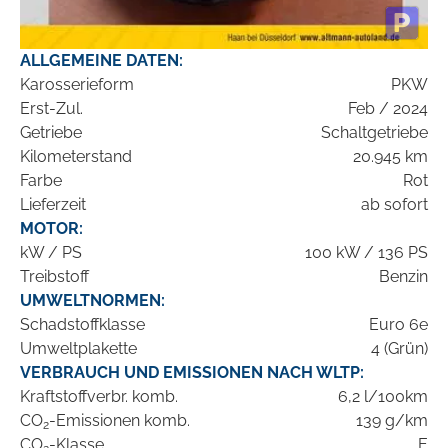
ALLGEMEINE DATEN:
Karosserieform
PKW
Erst-Zul.
Feb / 2024
Getriebe
Schaltgetriebe
Kilometerstand
20.945 km
Farbe
Rot
Lieferzeit
ab sofort
MOTOR:
kW / PS
100 kW / 136 PS
Treibstoff
Benzin
UMWELTNORMEN:
Schadstoffklasse
Euro 6e
Umweltplakette
4 (Grün)
VERBRAUCH UND EMISSIONEN NACH WLTP:
Kraftstoffverbr. komb.
6,2 l/100km
CO
-Emissionen komb.
139 g/km
2
CO
-Klasse
E