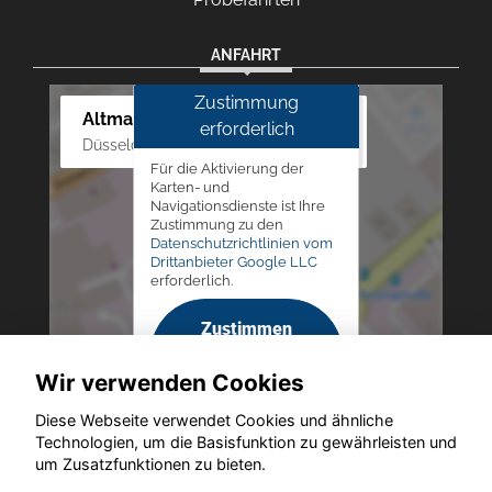
ANFAHRT
Zustimmung
Altmann Autoland
erforderlich
Düsseldorfer Str. 69 - 79, 42781 Haan
Für die Aktivierung der
Karten- und
Navigationsdienste ist Ihre
Zustimmung zu den
Datenschutzrichtlinien vom
Drittanbieter Google LLC
erforderlich.
Zustimmen
und
Wir verwenden Cookies
aktivieren
Diese Webseite verwendet Cookies und ähnliche
Technologien, um die Basisfunktion zu gewährleisten und
um Zusatzfunktionen zu bieten.