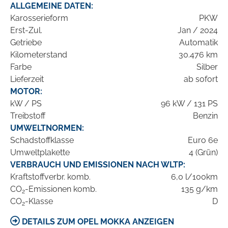
ALLGEMEINE DATEN:
Karosserieform
PKW
Erst-Zul.
Jan / 2024
Getriebe
Automatik
Kilometerstand
30.476 km
Farbe
Silber
Lieferzeit
ab sofort
MOTOR:
kW / PS
96 kW / 131 PS
Treibstoff
Benzin
UMWELTNORMEN:
Schadstoffklasse
Euro 6e
Umweltplakette
4 (Grün)
VERBRAUCH UND EMISSIONEN NACH WLTP:
Kraftstoffverbr. komb.
6,0 l/100km
CO
-Emissionen komb.
135 g/km
2
CO
-Klasse
D
2
DETAILS ZUM OPEL MOKKA ANZEIGEN