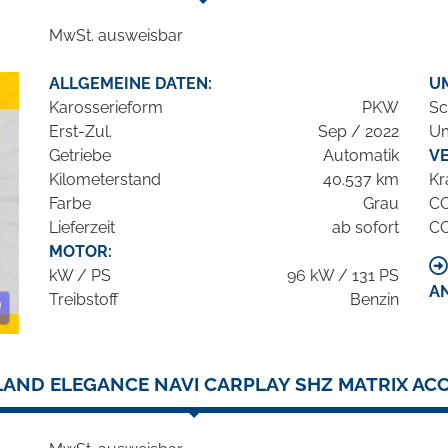
MwSt. ausweisbar
ALLGEMEINE DATEN:
U
Karosserieform
PKW
Sc
Erst-Zul.
Sep / 2022
Um
Getriebe
Automatik
V
Kilometerstand
40.537 km
Kr
Farbe
Grau
C
Lieferzeit
ab sofort
C
MOTOR:
kW / PS
96 kW / 131 PS
A
Treibstoff
Benzin
AND ELEGANCE NAVI CARPLAY SHZ MATRIX ACC 