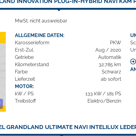
AND INNOVATION PLUG-IN-HYBRID NAVI KAM 
MwSt. nicht ausweisbar
ALLGEMEINE DATEN:
U
Karosserieform
PKW
Sc
Erst-Zul.
Aug / 2020
Um
Getriebe
Automatik
Kilometerstand
32.785 km
A
Farbe
Schwarz
Lieferzeit
ab sofort
MOTOR:
kW / PS
133 kW / 181 PS
Treibstoff
Elektro/Benzin
EL GRANDLAND ULTIMATE NAVI INTELILUX LEDER