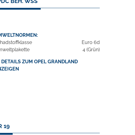
PDC BEH. WSS
MWELTNORMEN:
hadstoffklasse
Euro 6d
weltplakette
4 (Grün)
DETAILS ZUM OPEL GRANDLAND
NZEIGEN
 19