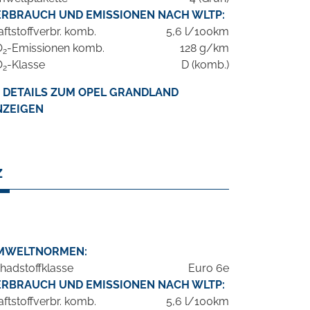
ERBRAUCH UND EMISSIONEN NACH WLTP:
aftstoffverbr. komb.
5,6 l/100km
O
-Emissionen komb.
128 g/km
2
O
-Klasse
D (komb.)
2
DETAILS ZUM OPEL GRANDLAND
NZEIGEN
Z
MWELTNORMEN:
hadstoffklasse
Euro 6e
ERBRAUCH UND EMISSIONEN NACH WLTP:
aftstoffverbr. komb.
5,6 l/100km