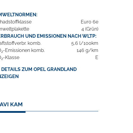
MWELTNORMEN:
hadstoffklasse
Euro 6e
weltplakette
4 (Grün)
ERBRAUCH UND EMISSIONEN NACH WLTP:
aftstoffverbr. komb.
5,6 l/100km
O
-Emissionen komb.
146 g/km
2
O
-Klasse
E
2
DETAILS ZUM OPEL GRANDLAND
NZEIGEN
AVI KAM