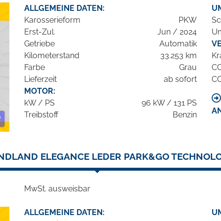
ALLGEMEINE DATEN:
U
Karosserieform
PKW
Sc
Erst-Zul.
Jun / 2024
Um
Getriebe
Automatik
V
Kilometerstand
33.253 km
Kr
Farbe
Grau
C
Lieferzeit
ab sofort
C
MOTOR:
kW / PS
96 kW / 131 PS
A
Treibstoff
Benzin
NDLAND ELEGANCE LEDER PARK&GO TECHNOLO
MwSt. ausweisbar
ALLGEMEINE DATEN:
U