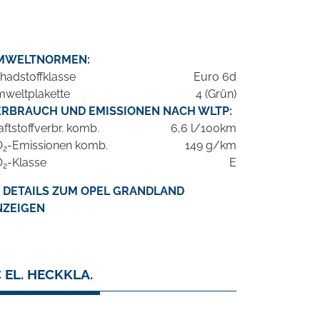
MWELTNORMEN:
hadstoffklasse
Euro 6d
weltplakette
4 (Grün)
ERBRAUCH UND EMISSIONEN NACH WLTP:
aftstoffverbr. komb.
6,6 l/100km
O
-Emissionen komb.
149 g/km
2
O
-Klasse
E
2
DETAILS ZUM OPEL GRANDLAND
NZEIGEN
EL. HECKKLA.