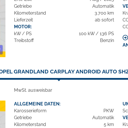
Getriebe
Automatik
V
Kilometerstand
3.700 km
Kr
Lieferzeit
ab sofort
C
MOTOR:
C
kW / PS
100 kW / 136 PS
Treibstoff
Benzin
A
OPEL GRANDLAND CARPLAY ANDROID AUTO SH
MwSt. ausweisbar
ALLGEMEINE DATEN:
U
Karosserieform
PKW
Sc
Getriebe
Automatik
V
Kilometerstand
5 km
Kr