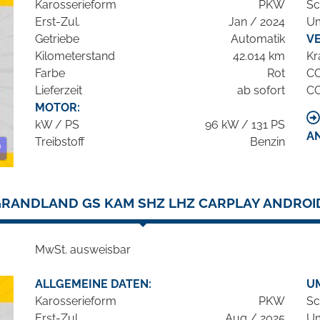
Karosserieform
PKW
Sc
Erst-Zul.
Jan / 2024
Um
Getriebe
Automatik
V
Kilometerstand
42.014 km
Kr
Farbe
Rot
C
Lieferzeit
ab sofort
C
MOTOR:
kW / PS
96 kW / 131 PS
A
Treibstoff
Benzin
GRANDLAND GS KAM SHZ LHZ CARPLAY ANDROI
MwSt. ausweisbar
ALLGEMEINE DATEN:
U
Karosserieform
PKW
Sc
Erst-Zul.
Aug / 2025
Um