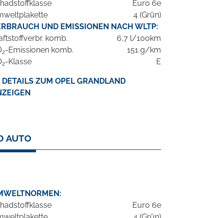
hadstoffklasse
Euro 6e
weltplakette
4 (Grün)
ERBRAUCH UND EMISSIONEN NACH WLTP:
aftstoffverbr. komb.
6,7 l/100km
O
-Emissionen komb.
151 g/km
2
O
-Klasse
E
2
DETAILS ZUM OPEL GRANDLAND
NZEIGEN
D AUTO
MWELTNORMEN:
hadstoffklasse
Euro 6e
weltplakette
4 (Grün)