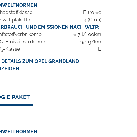
MWELTNORMEN:
hadstoffklasse
Euro 6e
weltplakette
4 (Grün)
ERBRAUCH UND EMISSIONEN NACH WLTP:
aftstoffverbr. komb.
6,7 l/100km
O
-Emissionen komb.
151 g/km
2
O
-Klasse
E
2
DETAILS ZUM OPEL GRANDLAND
NZEIGEN
GIE PAKET
MWELTNORMEN: