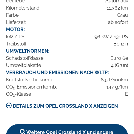
Getriebe
Automatik
Kilometerstand
11.362 km
Farbe
Grau
Lieferzeit
ab sofort
MOTOR:
kW / PS
96 kW / 131 PS
Treibstoff
Benzin
UMWELTNORMEN:
Schadstoffklasse
Euro 6e
Umweltplakette
4 (Grün)
VERBRAUCH UND EMISSIONEN NACH WLTP:
Kraftstoffverbr. komb.
6,5 l/100km
CO
-Emissionen komb.
147 g/km
2
CO
-Klasse
E
2
DETAILS ZUM OPEL CROSSLAND X ANZEIGEN
Weitere Opel Crossland X und andere