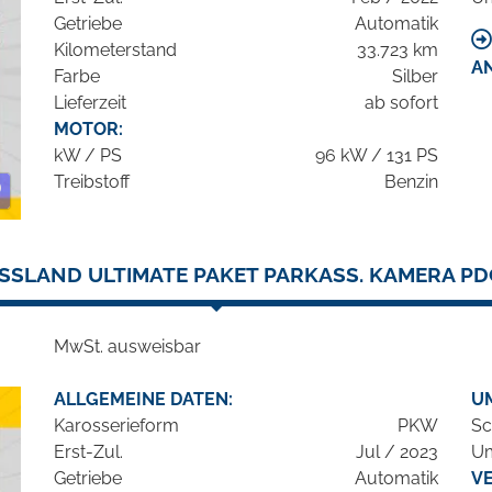
Getriebe
Automatik
Kilometerstand
33.723 km
A
Farbe
Silber
Lieferzeit
ab sofort
MOTOR:
kW / PS
96 kW / 131 PS
Treibstoff
Benzin
SSLAND ULTIMATE PAKET PARKASS. KAMERA PD
MwSt. ausweisbar
ALLGEMEINE DATEN:
U
Karosserieform
PKW
Sc
Erst-Zul.
Jul / 2023
Um
Getriebe
Automatik
V