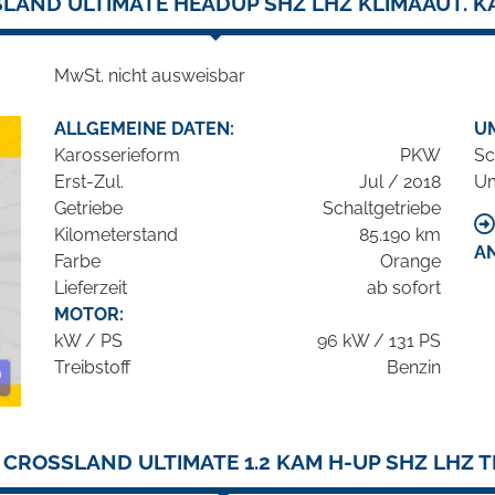
LAND ULTIMATE HEADUP SHZ LHZ KLIMAAUT. 
MwSt. nicht ausweisbar
ALLGEMEINE DATEN:
U
Karosserieform
PKW
Sc
Erst-Zul.
Jul / 2018
Um
Getriebe
Schaltgetriebe
Kilometerstand
85.190 km
A
Farbe
Orange
Lieferzeit
ab sofort
MOTOR:
kW / PS
96 kW / 131 PS
Treibstoff
Benzin
 CROSSLAND ULTIMATE 1.2 KAM H-UP SHZ LHZ 