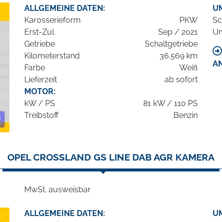
ALLGEMEINE DATEN:
U
Karosserieform
PKW
Sc
Erst-Zul.
Sep / 2021
Um
Getriebe
Schaltgetriebe
Kilometerstand
36.569 km
A
Farbe
Weiß
Lieferzeit
ab sofort
MOTOR:
kW / PS
81 kW / 110 PS
Treibstoff
Benzin
OPEL CROSSLAND GS LINE DAB AGR KAMERA
MwSt. ausweisbar
ALLGEMEINE DATEN:
U