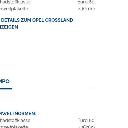
hadstoffklasse
Euro 6d
weltplakette
4 (Grün)
DETAILS ZUM OPEL CROSSLAND
NZEIGEN
MPO
MWELTNORMEN:
hadstoffklasse
Euro 6d
weltplakette
4 (Grün)