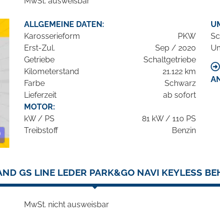
MwSt. ausweisbar
ALLGEMEINE DATEN:
U
Karosserieform
PKW
Sc
Erst-Zul.
Sep / 2020
Um
Getriebe
Schaltgetriebe
Kilometerstand
21.122 km
A
Farbe
Schwarz
Lieferzeit
ab sofort
MOTOR:
kW / PS
81 kW / 110 PS
Treibstoff
Benzin
ND GS LINE LEDER PARK&GO NAVI KEYLESS BE
MwSt. nicht ausweisbar