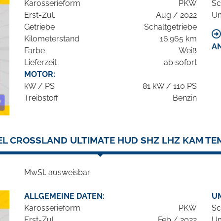
Karosserieform
PKW
Sc
Erst-Zul.
Aug / 2022
Um
Getriebe
Schaltgetriebe
Kilometerstand
16.965 km
A
Farbe
Weiß
Lieferzeit
ab sofort
MOTOR:
kW / PS
81 kW / 110 PS
Treibstoff
Benzin
EL CROSSLAND ULTIMATE HUD SHZ LHZ KAM TE
MwSt. ausweisbar
ALLGEMEINE DATEN:
U
Karosserieform
PKW
Sc
Erst-Zul.
Feb / 2022
Um