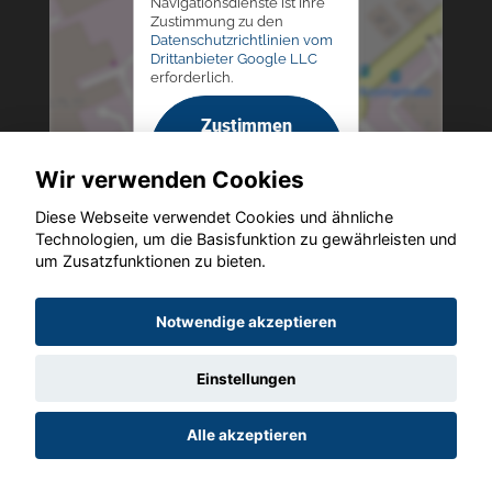
Navigationsdienste ist Ihre
Zustimmung zu den
Datenschutzrichtlinien vom
Drittanbieter Google LLC
erforderlich.
Zustimmen
und
Wir verwenden Cookies
aktivieren
Diese Webseite verwendet Cookies und ähnliche
Technologien, um die Basisfunktion zu gewährleisten und
um Zusatzfunktionen zu bieten.
Copyright © 2026. Altmann Autoland
Notwendige akzeptieren
Einstellungen
Startseite
Datenschutz
Impressum
AGB
AGB (Service)
Alle akzeptieren
AGB (Teile)
AGB (Gebrauchtwagen)
Widerruf