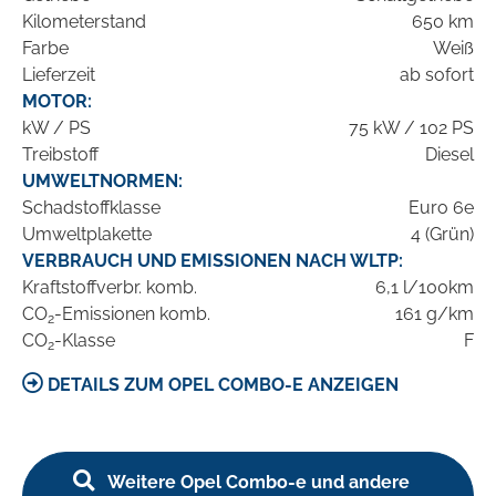
Kilometerstand
650 km
Farbe
Weiß
Lieferzeit
ab sofort
MOTOR:
kW / PS
75 kW / 102 PS
Treibstoff
Diesel
UMWELTNORMEN:
Schadstoffklasse
Euro 6e
Umweltplakette
4 (Grün)
VERBRAUCH UND EMISSIONEN NACH WLTP:
Kraftstoffverbr. komb.
6,1 l/100km
CO
-Emissionen komb.
161 g/km
2
CO
-Klasse
F
2
DETAILS ZUM OPEL COMBO-E ANZEIGEN
Weitere Opel Combo-e und andere