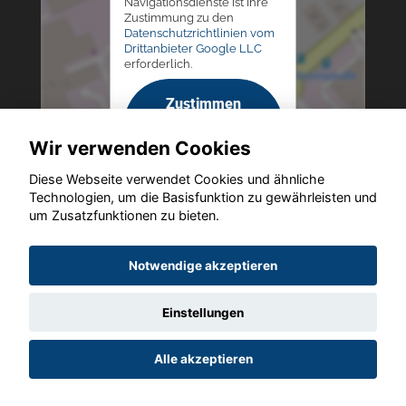
Navigationsdienste ist Ihre
Zustimmung zu den
Datenschutzrichtlinien vom
Drittanbieter Google LLC
erforderlich.
Zustimmen
und
Wir verwenden Cookies
aktivieren
Diese Webseite verwendet Cookies und ähnliche
Technologien, um die Basisfunktion zu gewährleisten und
um Zusatzfunktionen zu bieten.
Copyright © 2026. Altmann Autoland
Notwendige akzeptieren
Einstellungen
Startseite
Datenschutz
Impressum
AGB
AGB (Service)
Alle akzeptieren
AGB (Teile)
AGB (Gebrauchtwagen)
Widerruf