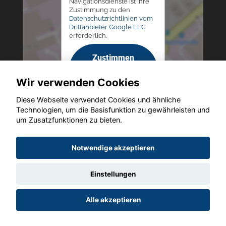
Navigationsdienste ist Ihre
Zustimmung zu den
Datenschutzrichtlinien vom
Drittanbieter Google LLC
erforderlich.
Zustimmen
und
Wir verwenden Cookies
aktivieren
Diese Webseite verwendet Cookies und ähnliche
Technologien, um die Basisfunktion zu gewährleisten und
um Zusatzfunktionen zu bieten.
Copyright © 2026. Altmann Autoland
Notwendige akzeptieren
Einstellungen
Startseite
Datenschutz
Impressum
AGB
AGB (Service)
Alle akzeptieren
AGB (Teile)
AGB (Gebrauchtwagen)
Widerruf