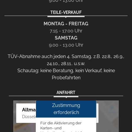
9.00 - 13.00 Uhr
TEILE-VERKAUF
MONTAG - FREITAG
7.15 - 17.00 Uhr
SAMSTAG
9.00 - 13.00 Uhr
TÜV-Abnahme auch jeden 4. Samstag, z.B. 22.8., 26.9.,
24.10., 28.11.. u.s.w.
Schautag: keine Beratung, kein Verkauf, keine
Probefahrten
ANFAHRT
Zustimmung
Altmann Autoland
erforderlich
Düsseldorfer Str. 69 - 79, 42781 Haan
Für die Aktivierung der
Karten- und