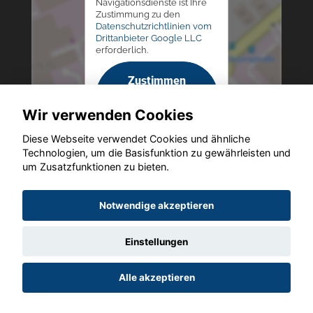
Navigationsdienste ist Ihre
Zustimmung zu den
Datenschutzrichtlinien vom
Drittanbieter Google LLC
erforderlich.
Zustimmen
und
Wir verwenden Cookies
aktivieren
Diese Webseite verwendet Cookies und ähnliche
Technologien, um die Basisfunktion zu gewährleisten und
um Zusatzfunktionen zu bieten.
Copyright © 2026. Altmann Autoland
Notwendige akzeptieren
Einstellungen
Startseite
Datenschutz
Impressum
AGB
AGB (Service)
Alle akzeptieren
AGB (Teile)
AGB (Gebrauchtwagen)
Widerruf