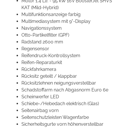
Motor 1,4 Ltr. - 95 kW 16V BoosterJet SHVS
KAT (Mild-Hybrid)
Multifunktionsanzeige farbig
Multimediasystem mit 9"-Display
Navigationssystem
Otto-Partikelfilter (GPF)
Radstand 2600 mm
Regensensor
Reifendruck-Kontrollsystem
Reifen-Reparaturkit
Rückfahrkamera
Rücksitz geteilt / klappbar
Rücksitzlehnen neigungsverstellbar
Schadstoffarm nach Abgasnorm Euro 6e
Scheinwerfer LED
Schiebe-/Hebedach elektrisch (Glas)
Seitenairbag vorn
Seitenschutzleisten Wagenfarbe
Sicherheitsgurte vorn höhenverstellbar