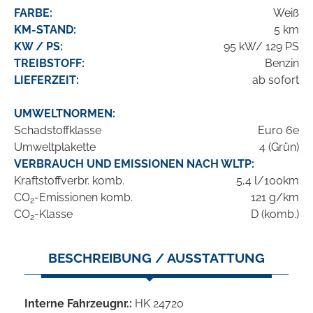
FARBE:
Weiß
KM-STAND:
5 km
KW / PS:
95 kW/ 129 PS
TREIBSTOFF:
Benzin
LIEFERZEIT:
ab sofort
UMWELTNORMEN:
Schadstoffklasse
Euro 6e
Umweltplakette
4 (Grün)
VERBRAUCH UND EMISSIONEN NACH WLTP:
Kraftstoffverbr. komb.
5,4 l/100km
CO
-Emissionen komb.
121 g/km
2
CO
-Klasse
D (komb.)
2
BESCHREIBUNG / AUSSTATTUNG
Interne Fahrzeugnr.:
HK 24720