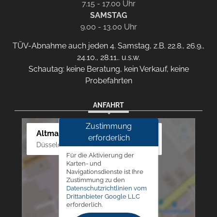
7.15 - 17.00 Uhr
SAMSTAG
9.00 - 13.00 Uhr
TÜV-Abnahme auch jeden 4. Samstag, z.B. 22.8., 26.9.,
24.10., 28.11.. u.s.w.
Schautag: keine Beratung, kein Verkauf, keine
Probefahrten
ANFAHRT
Zustimmung
Altmann Autoland
erforderlich
Düsseldorfer Str. 69 - 79, 42781 Haan
Für die Aktivierung der
Karten- und
Navigationsdienste ist Ihre
Zustimmung zu den
Datenschutzrichtlinien vom
Drittanbieter Google LLC
erforderlich.