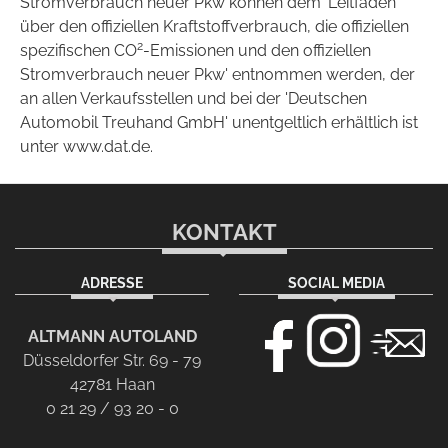
Stromverbrauch neuer Pkw können dem 'Leitfaden
über den offiziellen Kraftstoffverbrauch, die offiziellen
2
spezifischen CO
-Emissionen und den offiziellen
Stromverbrauch neuer Pkw' entnommen werden, der
an allen Verkaufsstellen und bei der 'Deutschen
Automobil Treuhand GmbH' unentgeltlich erhältlich ist
unter www.dat.de.
KONTAKT
ADRESSE
SOCIAL MEDIA
ALTMANN AUTOLAND
Düsseldorfer Str. 69 - 79
42781 Haan
0 21 29 / 93 20 - 0