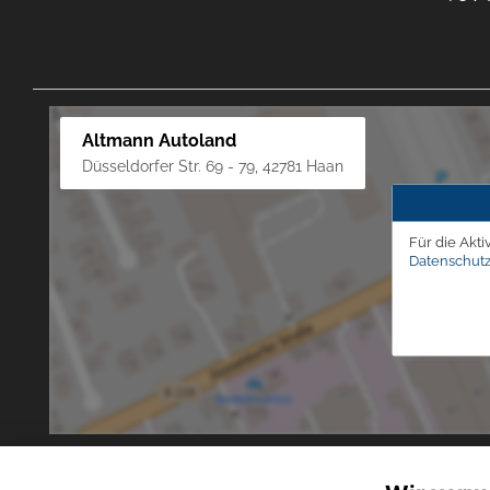
Altmann Autoland
Düsseldorfer Str. 69 - 79, 42781 Haan
Für die Akti
Datenschutz