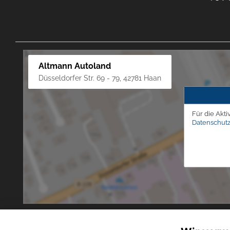
Altmann Autoland
Düsseldorfer Str. 69 - 79, 42781 Haan
Für die Akti
Datenschutz